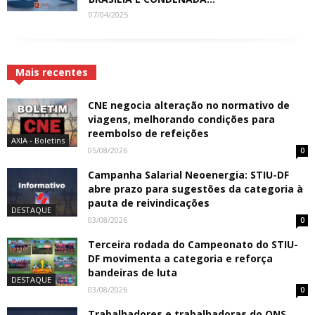
07/04/2025
Mais recentes
CNE negocia alteração no normativo de
viagens, melhorando condições para
reembolso de refeições
AXIA - Boletins
05/08/2026
0
Campanha Salarial Neoenergia: STIU-DF
abre prazo para sugestões da categoria à
pauta de reivindicações
DESTAQUE
03/08/2026
0
Terceira rodada do Campeonato do STIU-
DF movimenta a categoria e reforça
bandeiras de luta
DESTAQUE
03/08/2026
0
Trabalhadores e trabalhadoras do ONS