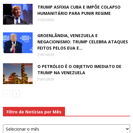
TRUMP ASFIXIA CUBA E IMPÕE COLAPSO
HUMANITÁRIO PARA PUNIR REGIME
11/02/2026
GROENLÂNDIA, VENEZUELA E
NEGACIONISMO: TRUMP CELEBRA ATAQUES
FEITOS PELOS EUA E...
21/01/2026
O PETRÓLEO É O OBJETIVO IMEDIATO DE
TRUMP NA VENEZUELA
05/01/2026
Filtro
Filtro de Notícias por Mês
de
Notícias
por