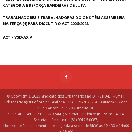
CATEGORIA E REFORÇA BANDEIRAS DE LUTA
TRABALHADORES E TRABALHADORAS DO ONS TÊM ASSEMBLEIA
NA TERÇA (4) PARA DISCUTIR O ACT 2026/2028
ACT – VSB/AXIA
© Copyright © 2025 Sindicato dos Urbanitários no DF - STIU-DF - Email:
urbanitarios@stiudf.org.br Telefone: (61) 3226-7036 - SCS Quadra 6 Bloco
A Ed Carioca SALA 709 Brasília-DF.
Secretaria Geral: (61) 99279-5447; Secretaria Jurídico: (61) 99281-4314;
Secretaria Financeira: (61) 99176-0087;
Horário de Funcionamento: de segunda a sexta, de 8h30 as 12:h30 e 14h00
as 18h00.