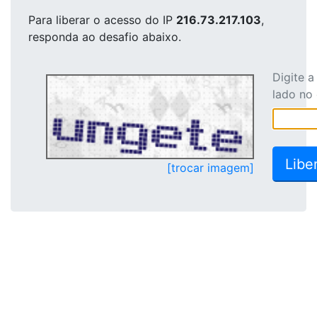
Para liberar o acesso
do IP
216.73.217.103
,
responda ao desafio abaixo.
Digite 
lado no
[trocar imagem]